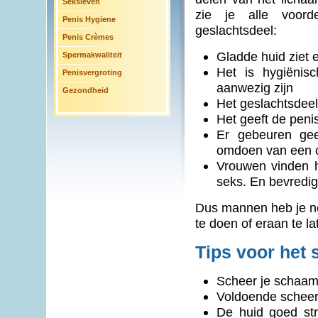
Seksleven
zie je alle voor
Penis Hygiene
geslachtsdeel:
Penis Crèmes
Gladde huid ziet 
Spermakwaliteit
Het is hygiënis
Penisvergroting
aanwezig zijn
Gezondheid
Het geslachtsdeel
Het geeft de penis
Er gebeuren gee
omdoen van een c
Vrouwen vinden he
seks. En bevredig
Dus mannen heb je no
te doen of eraan te l
Tips voor het 
Scheer je schaam
Voldoende scheer
De huid goed str